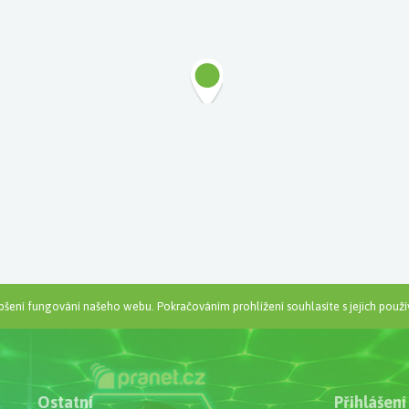
šení fungování našeho webu. Pokračováním prohlížení souhlasíte s jejich použí
Ostatní
Přihlášení