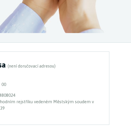
esa
(není doručovací adresou)
6 00
4808024
chodním rejstříku vedeném Městským soudem v
139