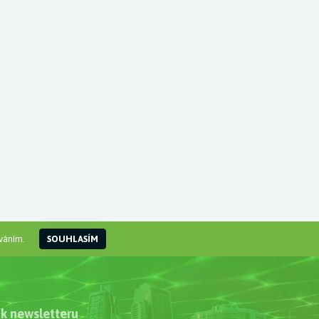
váním.
SOUHLASÍM
 k newsletteru