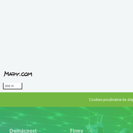
200 m
Cookies používáme ke zlep
Domácnost
Firmy