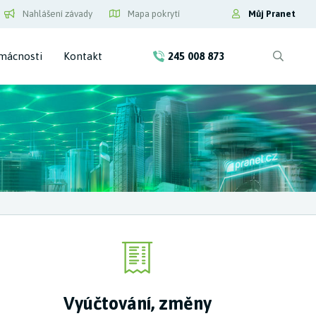
Nahlášení závady
Mapa pokrytí
Můj Pranet
mácnosti
Kontakt
245 008 873
Vyúčtování, změny