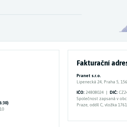
Fakturační adr
Pranet s.r.o.
Lipenecká 24, Praha 5, 15
IČO:
24808024 |
DIČ:
CZ2
Společnost zapsaná v ob
6:30)
Praze, oddíl C, vložka 176
10