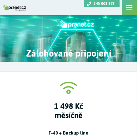
245 008 873
Zálohované připojení
1 498 Kč
měsíčně
F-40 + Backup line