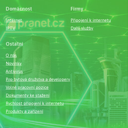
Domácnost
Firmy
Internet
Připojení k internetu
IPTV
Další služby
Ostatní
O nás
Novinky
Antivirus
Pro bytová družstva a developery
Volné pracovní pozice
Dokumenty ke stažení
Rychlost připojení k internetu
Produkty a zařízení