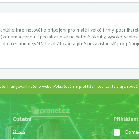
hlého internetového připojení pro malé i velké firmy, podnikatele 
výkonem a cenou. Specializuje se na datové okruhy, vysokorychlost
 co do rozsahu největší bezdrátovou a plně nezávislou síť pro připo
šení fungování našeho webu. Pokračováním prohlížení souhlasíte s jejich použí
Ostatní
Přihlášení
O nás
Domác