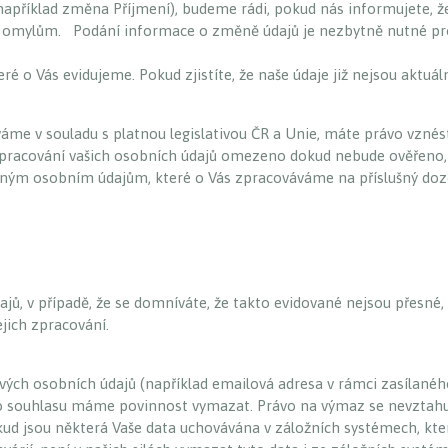
například změna Příjmení), budeme rádi, pokud nás informujete, 
m omylům. Podání informace o změně údajů je nezbytně nutné pro
eré o Vás evidujeme. Pokud zjistíte, že naše údaje již nejsou aktu
áme v souladu s platnou legislativou ČR a Unie, máte právo vzn
pracování vašich osobních údajů omezeno dokud nebude ověřeno,
vaným osobním údajům, které o Vás zpracováváme na příslušný do
ů, v případě, že se domníváte, že takto evidované nejsou přesné
jich zpracování.
vých osobních údajů (například emailová adresa v rámci zasílaného
o souhlasu máme povinnost vymazat. Právo na výmaz se nevztahuj
d jsou některá Vaše data uchovávána v záložních systémech, kter