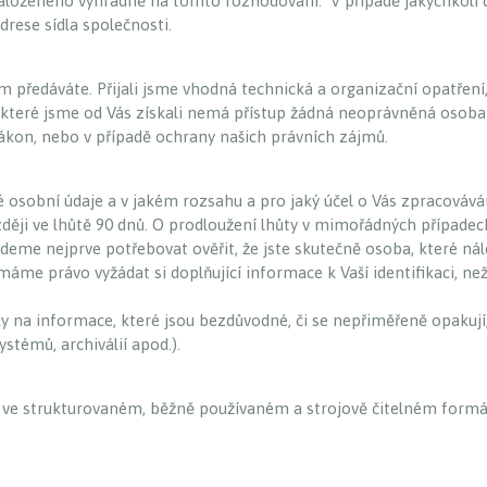
loženého výhradně na tomto rozhodování. V případě jakýchkoli do
rese sídla společnosti.
ám předáváte. Přijali jsme vhodná technická a organizační opatřen
 které jsme od Vás získali nemá přístup žádná neoprávněná osoba
zákon, nebo v případě ochrany našich právních zájmů.
aké osobní údaje a v jakém rozsahu a pro jaký účel o Vás zpraco
zději ve lhůtě 90 dnů. O prodloužení lhůty v mimořádných případ
deme nejprve potřebovat ověřit, že jste skutečně osoba, které nále
y máme právo vyžádat si doplňující informace k Vaší identifikaci,
 informace, které jsou bezdůvodné, či se nepřiměřeně opakují, př
ystémů, archiválií apod.).
, ve strukturovaném, běžně používaném a strojově čitelném formá