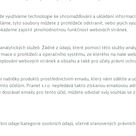
, že využíváme technologie ke shromažďování a ukládání informac
láme, tyto soubory můžete z prohlížeče odstranit, nebo jejich vy
dokážeme zajistit plnohodnotnou funkčnost webových stránek.
lytických služeb. Žádné z údajů, které pomocí této služby anal
formace o prohlížeči a operačního systému, ze kterého na naše web
lepšování webových stránek a obsahu a také pro účely právní ochr
ní nabídky produktů prostřednictvím emailu, který nám sdělíte a u
to účelům. Pranet s.r.o. nepředává takto získanou emailovou adr
te dostávat emaily pro tento účel, můžete odvolat svůj souhlas s
osobní údaje/kategorie osobních údajů, včetně stanovených právních