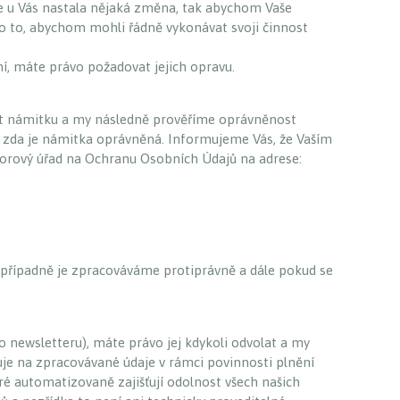
že u Vás nastala nějaká změna, tak abychom Vaše
 to, abychom mohli řádně vykonávat svoji činnost
ální, máte právo požadovat jejich opravu.
ést námitku a my následně prověříme oprávněnost
 zda je námitka oprávněná. Informujeme Vás, že Vaším
zorový úřad na Ochranu Osobních Údajů na adrese:
, případně je zpracováváme protiprávně a dále pokud se
 newsletteru), máte právo jej kdykoli odvolat a my
e na zpracovávané údaje v rámci povinnosti plnění
é automatizovaně zajišťují odolnost všech našich