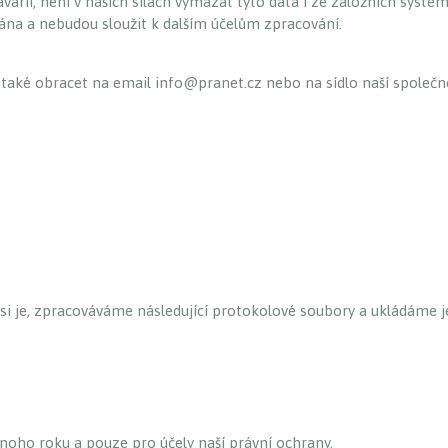
várií, není v našich silách vymazat tyto data i ze záložních systém
ána a nebudou sloužit k dalším účelům zpracování.
také obracet na email info@pranet.cz nebo na sídlo naší společn
 si je, zpracováváme následující protokolové soubory a ukládáme 
ho roku a pouze pro účely naší právní ochrany.