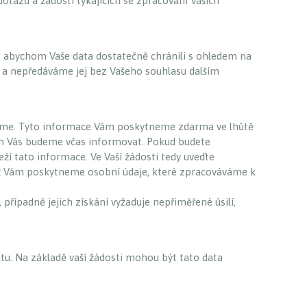
tazů a žádostí týkajících se zpracování Vašich
í, abychom Vaše data dostatečně chránili s ohledem na
 a nepředáváme jej bez Vašeho souhlasu dalším
váváme. Tyto informace Vám poskytneme zdarma ve lhůtě
ech Vás budeme včas informovat. Pokud budete
ží tato informace. Ve Vaší žádosti tedy uveďte
 než Vám poskytneme osobní údaje, které zpracováváme k
ípadně jejich získání vyžaduje nepřiměřené úsilí,
tu. Na základě vaší žádosti mohou být tato data