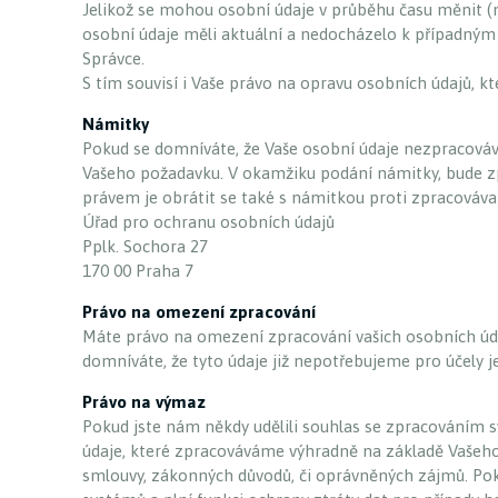
Jelikož se mohou osobní údaje v průběhu času měnit (
osobní údaje měli aktuální a nedocházelo k případný
Správce.
S tím souvisí i Vaše právo na opravu osobních údajů, kt
Námitky
Pokud se domníváte, že Vaše osobní údaje nezpracováv
Vašeho požadavku. V okamžiku podání námitky, bude z
právem je obrátit se také s námitkou proti zpracová
Úřad pro ochranu osobních údajů
Pplk. Sochora 27
170 00 Praha 7
Právo na omezení zpracování
Máte právo na omezení zpracování vašich osobních údaj
domníváte, že tyto údaje již nepotřebujeme pro účely je
Právo na výmaz
Pokud jste nám někdy udělili souhlas se zpracováním s
údaje, které zpracováváme výhradně na základě Vašeh
smlouvy, zákonných důvodů, či oprávněných zájmů. Poku