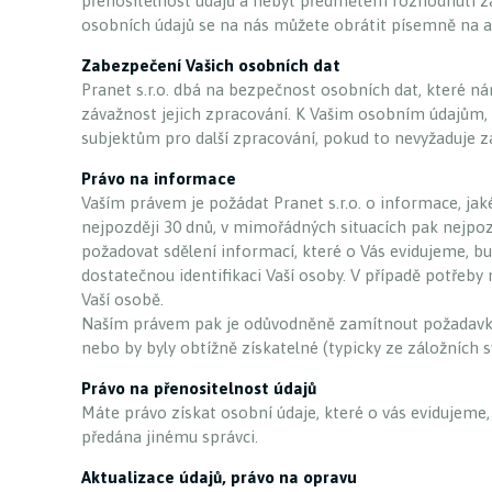
přenositelnost údajů a nebýt předmětem rozhodnutí za
osobních údajů se na nás můžete obrátit písemně na ad
Zabezpečení Vašich osobních dat
Pranet s.r.o. dbá na bezpečnost osobních dat, které n
závažnost jejich zpracování. K Vašim osobním údajům,
subjektům pro další zpracování, pokud to nevyžaduje 
Právo na informace
Vaším právem je požádat Pranet s.r.o. o informace, j
nejpozději 30 dnů, v mimořádných situacích pak nejpo
požadovat sdělení informací, které o Vás evidujeme, bu
dostatečnou identifikaci Vaší osoby. V případě potřeb
Vaší osobě.
Naším právem pak je odůvodněně zamítnout požadavky na
nebo by byly obtížně získatelné (typicky ze záložních s
Právo na přenositelnost údajů
Máte právo získat osobní údaje, které o vás evidujeme
předána jinému správci.
Aktualizace údajů, právo na opravu