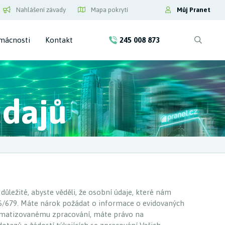
Nahlášení závady
Mapa pokrytí
Můj Pranet
mácnosti
Kontakt
245 008 873
údajů
důležité, abyste věděli, že osobní údaje, které nám
6/679. Máte nárok požádat o informace o evidovaných
utomatizovanému zpracování, máte právo na