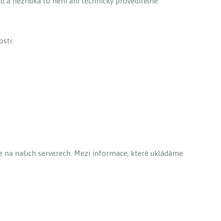
ů a nezřídka to není ani technicky proveditelné.
osti:
je na našich serverech. Mezi informace, které ukládáme