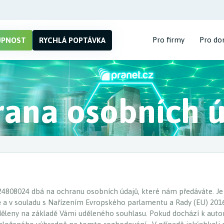
Pro firmy
Pro do
UPNOST
RYCHLÁ POPTÁVKA
ana osobních 
 24808024 dbá na ochranu osobních údajů, které nám předáváte. Je 
a v souladu s Nařízením Evropského parlamentu a Rady (EU) 201
u uděleny na základě Vámi uděleného souhlasu. Pokud dochází k a