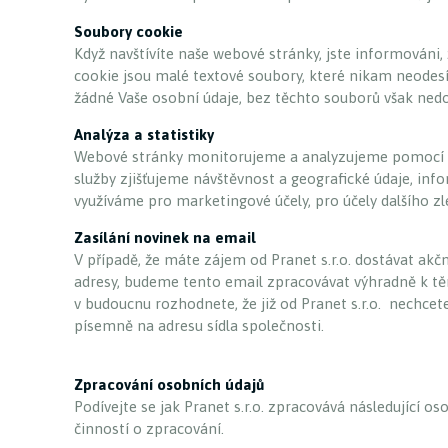
Soubory cookie
Když navštívíte naše webové stránky, jste informováni
cookie jsou malé textové soubory, které nikam neodesí
žádné Vaše osobní údaje, bez těchto souborů však ne
Analýza a statistiky
Webové stránky monitorujeme a analyzujeme pomocí ana
služby zjišťujeme návštěvnost a geografické údaje, in
využíváme pro marketingové účely, pro účely dalšího z
Zasílání novinek na email
V případě, že máte zájem od Pranet s.r.o. dostávat akč
adresy, budeme tento email zpracovávat výhradně k těm
v budoucnu rozhodnete, že již od Pranet s.r.o. nechce
písemně na adresu sídla společnosti.
Zpracování osobních údajů
Podívejte se jak Pranet s.r.o. zpracovává následující 
činností o zpracování.