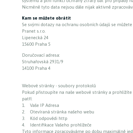
systémů a plní funkci ochrany ztráty dat pro případy ha
Nicméně tyto data nejsou dále nijak aktivně zpracováv
Kam se můžete obrátit
Se svými dotazy na ochranu osobních údajů se můžete 
Pranet s.r.o.
Lipenecká 24
15600 Praha 5
Doručovací adresa:
Struhařovská 2931/9
14100 Praha 4
Webové stránky - soubory protokolů
Pokud přistoupíte na naše webové stránky a prohlížíte
patří:
1. Vaše IP Adresa
2. Otevíraná stránka našeho webu
3. Kód odpovědi http
4. Identifikace Vašeho prohlížeče
Tyto informace zpracováváme po dobu maximálně jedno