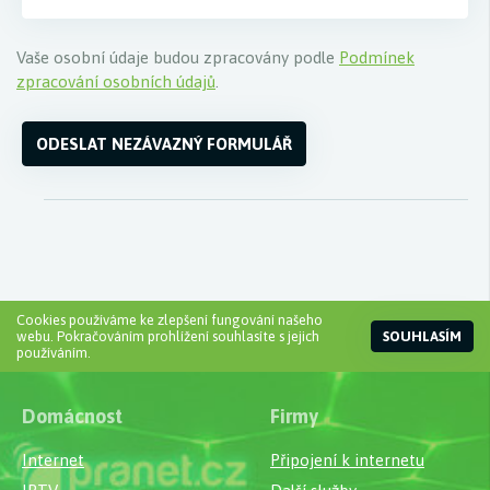
Vaše osobní údaje budou zpracovány podle
Podmínek
zpracování osobních údajů
.
ODESLAT NEZÁVAZNÝ FORMULÁŘ
Cookies používáme ke zlepšení fungování našeho
webu. Pokračováním prohlížení souhlasíte s jejich
SOUHLASÍM
používáním.
Domácnost
Firmy
Internet
Připojení k internetu