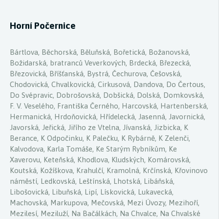
Horní Počernice
Bártlova, Běchorská, Běluňská, Bořetická, Božanovská,
Božidarská, bratranců Veverkových, Brdecká, Březecká,
Březovická, Bříšťanská, Bystrá, Čechurova, Češovská,
Chodovická, Chvalkovická, Cirkusová, Dandova, Do Čertous,
Do Svépravic, Dobrošovská, Dobšická, Dolská, Domkovská,
F. V. Veselého, Františka Černého, Harcovská, Hartenberská,
Hermanická, Hrdoňovická, Hřídelecká, Jasenná, Javornická,
Javorská, Jeřická, Jiřího ze Vtelna, Jívanská, Jizbicka, K
Berance, K Odpočinku, K Palečku, K Rybárně, K Zelenči,
Kalvodova, Karla Tomáše, Ke Starým Rybníkům, Ke
Xaverovu, Keteňská, Khodlova, Kludských, Komárovská,
Koutská, Kožíškova, Krahulčí, Kramolná, Krčínská, Křovinovo
náměstí, Ledkovská, Leštínská, Lhotská, Libáňská,
Libošovická, Libuňská, Lipí, Lískovická, Lukavecká,
Machovská, Markupova, Mečovská, Mezi Úvozy, Mezihoří,
Mezilesí, Meziluží, Na Bačálkách, Na Chvalce, Na Chvalské