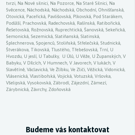
tvrzi, Na Nové silnici, Na Pozorce, Na Staré Silnici, Na
Svěcence, Náchodská, Náchodská, Obchodní, Ohnišťanská,
Otovická, Paceřická, Pavlišovská, Plkovská, Pod Starákem,
Podůlší, Prachovská, Radechovská, Rašínská, Ratibořická,
Řešetovská, Rožnovská, Ruprechtická, Šanovská, Sekeřická,
Semonická, Sezemická, Slatiňanská, Slatinská,
Šplechnerova, Spojenců, Stoliňská, Střelečská, Studnická,
Štverákova, Tikovská, Tlustého, Třebešovská, Trní, U
Hvozdu, U jeslí, U Tabulky, U Úlů, U Věže, U Županských, V
Babyku, V Dílcích, V Humnech, V Javorech, V lukách, V
Slavětíně, Václavická, Ve Žlíbku, Ve Zliči, Věžická, Vidonická,
Vlásenická, Vlastibořská, Vojická, Votuzská, Vršovka,
Všelipská, Vysokovská, Zábrodí, Zájezdní, Zámezí,
Zárybnická, Závrchy, Zdoňovská
Budeme vás kontaktovat