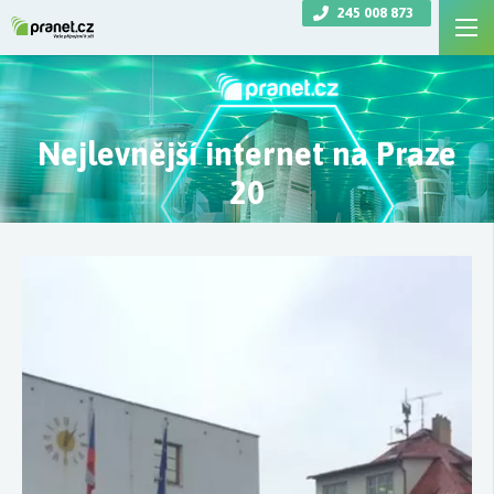
245 008 873
Nejlevnější internet na Praze
20