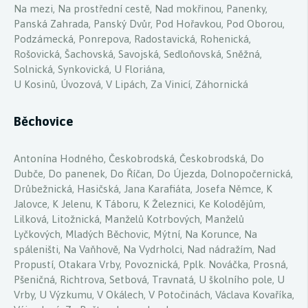
Na mezi, Na prostřední cestě, Nad mokřinou, Panenky,
Panská Zahrada, Panský Dvůr, Pod Hořavkou, Pod Oborou,
Podzámecká, Ponrepova, Radostavická, Rohenická,
Rošovická, Šachovská, Savojská, Sedloňovská, Sněžná,
Solnická, Synkovická, U Floriána,
U Kosinů, Úvozová, V Lipách, Za Vinicí, Záhornická
Běchovice
Antonína Hodného, Českobrodská, Českobrodská, Do
Dubče, Do panenek, Do Říčan, Do Újezda, Dolnopočernická,
Drůbežnická, Hasičská, Jana Karafiáta, Josefa Němce, K
Jalovce, K Jelenu, K Táboru, K Železnici, Ke Kolodějům,
Lilková, Litožnická, Manželů Kotrbových, Manželů
Lyčkových, Mladých Běchovic, Mýtní, Na Korunce, Na
spáleništi, Na Vaňhově, Na Vydrholci, Nad nádražím, Nad
Propustí, Otakara Vrby, Povoznická, Pplk. Nováčka, Prosná,
Pšeničná, Richtrova, Setbová, Travnatá, U školního pole, U
Vrby, U Výzkumu, V Okálech, V Potočinách, Václava Kovaříka,