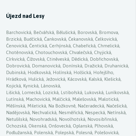
Újezd nad Lesy
Barchovická, Bečvářská, Bělušická, Borovská, Bromova,
Brzická, Budčická, Čankovská, Čekanovská, Čelkovická,
Čenovická, Čentická, Cerhýnská, Chabeřická, Chmelická,
Chotěnovská, Chotouchovská, Chvalečská, Chyjická,
Církvická, Čížovská, Ctiněveská, Dědická, Dobřichovská,
Dobrovická, Domanovická, Donínská, Dražická, Druhanická,
Dubinská, Hodkovská, Holínská, Holšická, Hořejšího,
Hrádková, Hulická, Ježovická, Kácovská, Kalská, Klešická,
Kojická, Kynická, Lánovská,
Lišická, Lomecká, Lozická, Lstibořská, Lukovská, Luníkovská,
Lutínská, Machovická, Malčická, Malešovská, Malotická,
Měšínská, Miletická, Na Božkovně, Načeradecká, Načešická,
Nadějovská, Nechvalická, Nesměřická, Nespecká, Netínská,
Netušilská, Novohradská, Novolhotská, Novosibřinská,
Ochozská, Okenská, Onšovecká, Oplanská, Plhovská,
Podlužanská, Polenská, Polepská, Polesná, Polešovická,