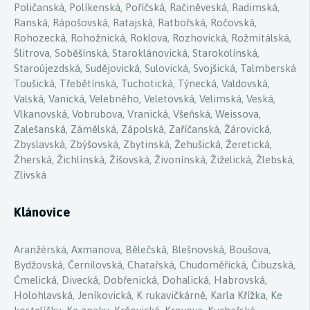
Poličanská, Políkenská, Poříčská, Račiněveská, Radimská,
Ranská, Rápošovská, Ratajská, Ratbořská, Ročovská,
Rohozecká, Rohožnická, Roklova, Rozhovická, Rožmitálská,
Šlitrova, Soběšínská, Staroklánovická, Starokolínská,
Staroújezdská, Sudějovická, Sulovická, Svojšická, Talmberská
Toušická, Třebětínská, Tuchotická, Týnecká, Valdovská,
Valská, Vanická, Velebného, Veletovská, Velimská, Veská,
Vlkanovská, Vobrubova, Vranická, Všeňská, Weissova,
Zalešanská, Zámělská, Zápolská, Zaříčanská, Žárovická,
Zbyslavská, Zbýšovská, Zbytinská, Žehušická, Žeretická,
Žherská, Žichlínská, Žíšovská, Živonínská, Žiželická, Žlebská,
Zlivská
Klánovice
Aranžérská, Axmanova, Bělečská, Blešnovská, Boušova,
Bydžovská, Černilovská, Chatařská, Chudoměřická, Čibuzská,
Čmelická, Divecká, Dobřenická, Dohalická, Habrovská,
Holohlavská, Jeníkovická, K rukavičkárně, Karla Křížka, Ke