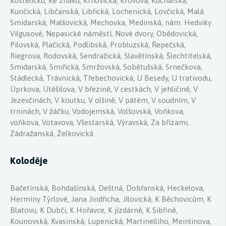
kostelíčku, Ke znaku, Krňovická, Krovova, Kuchařská,
Kunčická, Libčanská, Libřická, Lochenická, Lovčická, Malá
Smidarská, Malšovická, Mechovka, Medinská, nám. Hedviky
Vilgusové, Nepasické náměstí, Nové dvory, Obědovická,
Pilovská, Plačická, Podlibská, Probluzská, Řepečská,
Riegrova, Rodovská, Sendražická, Slavětínská, Šlechtitelská,
Smidarská, Smiřická, Smržovská, Sobětušská, Srnečkova,
Stádlecká, Trávnická, Třebechovická, U Besedy, U trativodu,
Úprkova, Utěšilova, V březině, V cestkách, V jehličině, V
Jezevčinách, V koutku, V olšině, V pátém, V soudním, V
trninách, V žáčku, Vodojemská, Volšovská, Voňkova,
voňkova, Votavova, Všestarská, Výravská, Za břízami,
Zádražanská, Želkovická
Koloděje
Bačetínská, Bohdašínská, Deštná, Dobřanská, Heckelova,
Hermíny Týrlové, Jana Jindřicha, Jílovická, K Běchovicům, K
Blatovu, K Dubči, K Hořavce, K jízdárně, K Sibřině,
Kounovská, Kvasinská, Lupenická, Martinelliho, Meinlinova,