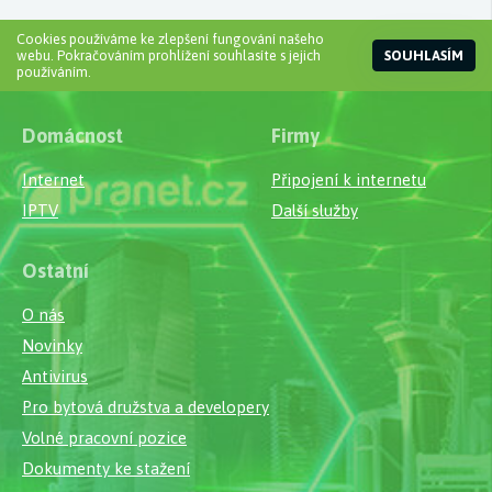
Cookies používáme ke zlepšení fungování našeho
webu. Pokračováním prohlížení souhlasíte s jejich
SOUHLASÍM
používáním.
Domácnost
Firmy
Internet
Připojení k internetu
IPTV
Další služby
Ostatní
O nás
Novinky
Antivirus
Pro bytová družstva a developery
Volné pracovní pozice
Dokumenty ke stažení