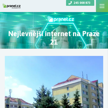
245 008 873
Nejlevnější internet na Praze
21