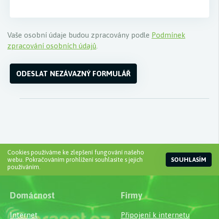
Vaše osobní údaje budou zpracovány podle
Podmínek
zpracování osobních údajů
.
ODESLAT NEZÁVAZNÝ FORMULÁŘ
Cookies používáme ke zlepšení fungování našeho
webu. Pokračováním prohlížení souhlasíte s jejich
SOUHLASÍM
používáním.
Domácnost
Firmy
Internet
Připojení k internetu