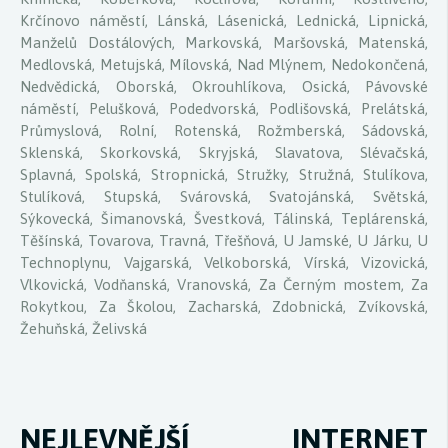
Krčínovo náměstí, Lánská, Lásenická, Lednická, Lipnická,
Manželů Dostálových, Markovská, Maršovská, Matenská,
Medlovská, Metujská, Mílovská, Nad Mlýnem, Nedokončená,
Nedvědická, Oborská, Okrouhlíkova, Osická, Pávovské
náměstí, Pelušková, Podedvorská, Podlišovská, Prelátská,
Průmyslová, Rolní, Rotenská, Rožmberská, Sádovská,
Sklenská, Skorkovská, Skryjská, Slavatova, Slévačská,
Splavná, Spolská, Stropnická, Stružky, Stružná, Stulíkova,
Stulíková, Stupská, Svárovská, Svatojánská, Světská,
Sýkovecká, Šimanovská, Švestková, Tálinská, Teplárenská,
Těšínská, Tovarova, Travná, Třešňová, U Jamské, U Járku, U
Technoplynu, Vajgarská, Velkoborská, Vírská, Vizovická,
Vlkovická, Vodňanská, Vranovská, Za Černým mostem, Za
Rokytkou, Za Školou, Zacharská, Zdobnická, Zvíkovská,
Žehuňská, Želivská
NEJLEVNĚJŠÍ INTERNET