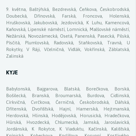
9. května, Baštýřská, Bezdrevská, Čeňkova, Českobrodská,
Doubecká, Dřínovská, Farská, Froncova, Holenská,
Hruškovská, Jakubovská, Jezdovická, K Luhu, Kamencová,
Kaňovská, Lipenské náměstí, Lomnická, Malšovské náměstí,
Nežárská, Novozámecká, Osetá, Panenská, Pasecká, Pilská,
Písčitá, Plumlovská, Radovská, Staňkovská, Travná, U
Rokytky, V Ráji, Včelničná, Vidlák, Vokřínská, Záblatská,
Zalinská
KYJE
Babylonská, Bajgarova, Blatská, Borečkova, Borská,
Bošilecká, Branská, Broumarská, Burdova, Cidlinská,
Církvičná, Cvrčkova, Černičná, Českobrodská, Dářská,
Dřítenská, Dvořišťská, Hajní, Hamerská, Hejtmanská,
Herdovská, Hlinská, Hodějovská, Horusická, Hradečkova,
Hůrská, Hvozdecká, Chlumecká, Jamská, Jaroslavická,
Jordánská, K Rokytce, K Viaduktu, Kačínská, Kališťská,
Knínická, Koberkova, Koclířova, Korunní, Kostlivého,